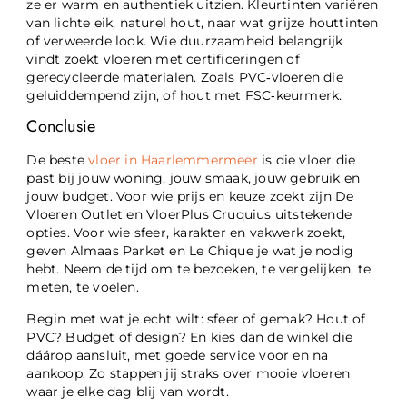
ze er warm en authentiek uitzien. Kleurtinten variëren
van lichte eik, naturel hout, naar wat grijze houttinten
of verweerde look. Wie duurzaamheid belangrijk
vindt zoekt vloeren met certificeringen of
gerecycleerde materialen. Zoals PVC‑vloeren die
geluiddempend zijn, of hout met FSC‑keurmerk.
Conclusie
De beste
vloer in Haarlemmermeer
is die vloer die
past bij jouw woning, jouw smaak, jouw gebruik en
jouw budget. Voor wie prijs en keuze zoekt zijn De
Vloeren Outlet en VloerPlus Cruquius uitstekende
opties. Voor wie sfeer, karakter en vakwerk zoekt,
geven Almaas Parket en Le Chique je wat je nodig
hebt. Neem de tijd om te bezoeken, te vergelijken, te
meten, te voelen.
Begin met wat je echt wilt: sfeer of gemak? Hout of
PVC? Budget of design? En kies dan de winkel die
dáárop aansluit, met goede service voor en na
aankoop. Zo stappen jij straks over mooie vloeren
waar je elke dag blij van wordt.