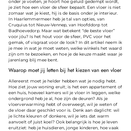
onder je voeten, je hoort hoe geluid gedempt wordt,
je ziet hoe een vloer de sfeer bepaalt. Een vloer is niet
zomaar wat je kiest, hij is de basis onder je interieur.
In Haarlemmermeer heb je tal van opties, van
Cruquius tot Nieuw-Vennep, van Hoofddorp tot
Badhoevedorp. Maar wat betekent “de beste vloer”
voor jóu? Is het hout voor de sfeer, PVC voor het
gemak, of visgraat voor de look? In dit artikel neem ik
je mee in wat je moet weten, welke winkels het waard
zijn om te bezoeken, en hoe je de keuze maakt waar je
jarenlang blij mee bent.
Waarop moet jij letten bij het kiezen van een vloer
Allereerst moet je helder hebben wat je nodig hebt.
Hoe ziet jouw woning eruit; is het een appartement of
een huis, hoeveel kamers wil je vloer in leggen, welke
ondergrond heb je al, hoe zijn de deuren? Als je
vloerverwarming hebt of overweegt, wil je weten of
de vloer daar geschikt voor is. Denk aan daglicht: wil
je lichte kleuren of donkere, wil je iets dat warm
aanvoelt of juist koel? Ook belangrijk is hoe je leven
eruitziet: heb je huisdieren, jonge kinderen, hoe vaak