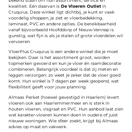
bekend staan om hun assortiment, service en
kwaliteit. Eén daarvan is
De Vloeren Outlet
in
Cruquius. Deze winkel ligt dichtbij, je kunt er vaak
voordelig shoppen, je ziet er vloerbedekking,
laminaat, PVC en andere opties. De bereikbaarheid
vanaf bijvoorbeeld Hoofddorp of Nieuw‑Vennep is
gunstig, wat fijn is als je stalen of grote vloerdelen wil
vervoeren.
VloerPlus Cruquius is een andere winkel die je moet
bekijken. Daar is het assortiment groot, worden
topmerken gevoerd en kun je vloer én raamdecoratie
combineren. Belangrijk voordeel is dat zij meten en
leggen verzorgen; zo weet je zeker dat de vloer goed
komt. Hun winkel is 7 dagen per week geopend, wat
flexibiliteit geeft voor jouw planning.
Almaas Parket (hoewel gevestigd in Haarlem) levert
vloeren ook aan Haarlemmermeer en is sterk in
houten vloeren, visgraat en PVC. Hun aanbod laat zien
wat karakter‑vloeren kunnen doen in oudere of juist
nieuwe woningen. Wie sfeer zoekt, krijgt bij Almaas
advies op maat en vakwerk.