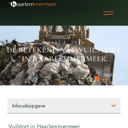
MAART 8, 2024
DE BETEKENIS VAN VUILSTORT
IN HAARLEMMERMEER
Vuilst
ort
Inhoudsopgave
Vuilstort in Haarlemmermeer