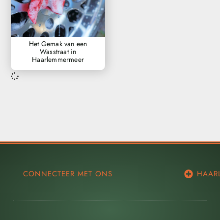
Het Gemak van een
Wasstraat in
Haarlemmermeer
CONNECTEER MET ONS
HAAR