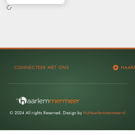
CONNECTEER MET ONS
HAAR
© 2024 All rights Reserved. Design by
NuHaarlemmermeer.nl