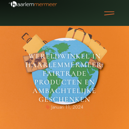
WERELDWINKEL IN
HAARLEMMERMEER:
FAIRTRADE
PRODUCTEN EN
AMBACHTELIJKE
GESCHENKEN
Januari 11, 2024