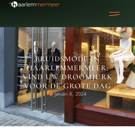
BRUIDSMODE IN
HAARLEMMERMEER:
VIND UW DROOMJURK
VOOR DE GROTE DAG
Januari 8, 2024