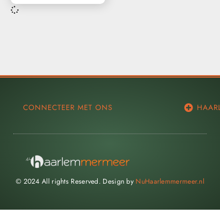
CONNECTEER MET ONS
HAAR
© 2024 All rights Reserved. Design by
NuHaarlemmermeer.nl