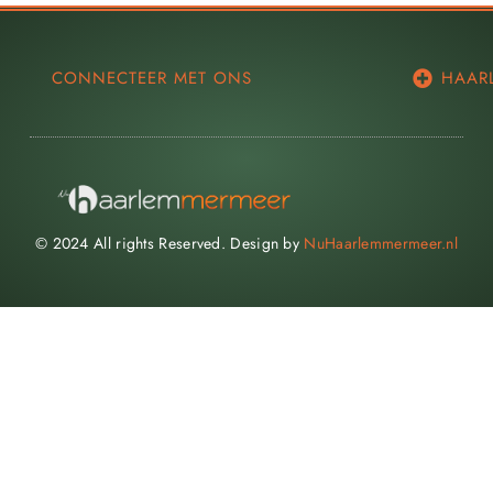
CONNECTEER MET ONS
HAAR
© 2024 All rights Reserved. Design by
NuHaarlemmermeer.nl