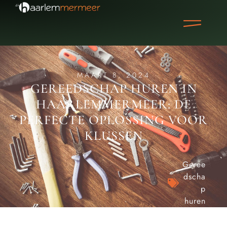
MAART 8, 2024
GEREEDSCHAP HUREN IN
HAARLEMMERMEER: DE
PERFECTE OPLOSSING VOOR
KLUSSEN
Geree
dscha
p
huren