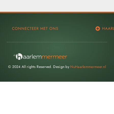
CONNECTEER MET ONS
HAAR
© 2024 All rights Reserved. Design by
NuHaarlemmermeer.nl