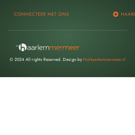
CONNECTEER MET ONS
HAAR
© 2024 All rights Reserved. Design by
NuHaarlemmermeer.nl