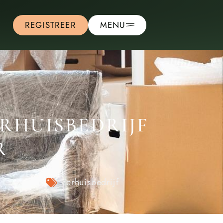
REGISTREER
MENU
RHUISBEDRIJF
R
Verhuisbedrijf