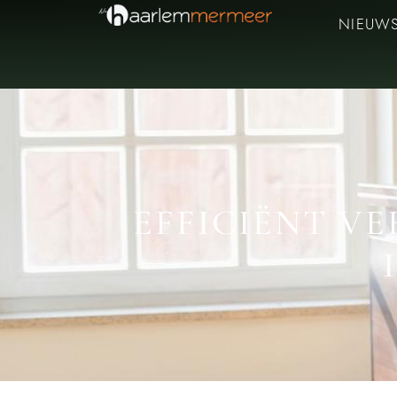
NIEUW
EFFICIËNT V