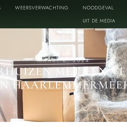
S
WEERSVERWACHTING
NOODGEVAL
UIT DE MEDIA
MAART 8, 2024
ERHUIZEN MET EEN VE
IN HAARLEMMERMEE