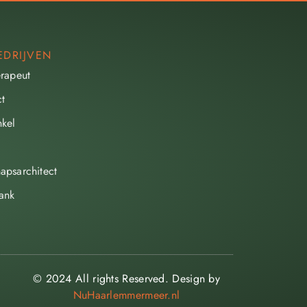
EDRIJVEN
erapeut
ct
kel
apsarchitect
ank
© 2024 All rights Reserved. Design by
NuHaarlemmermeer.nl