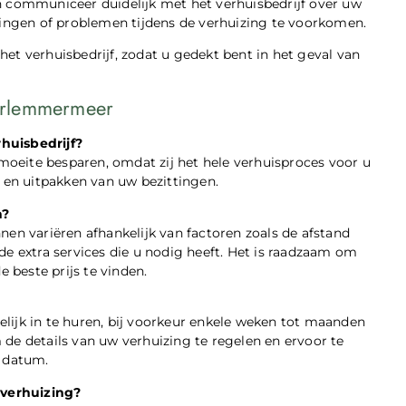
n communiceer duidelijk met het verhuisbedrijf over uw
singen of problemen tijdens de verhuizing te voorkomen.
et verhuisbedrijf, zodat u gedekt bent in het geval van
arlemmermeer
huisbedrijf?
 moeite besparen, omdat zij het hele verhuisproces voor u
n en uitpakken van uw bezittingen.
n?
nen variëren afhankelijk van factoren zoals de afstand
de extra services die u nodig heeft. Het is raadzaam om
e beste prijs te vinden.
lijk in te huren, bij voorkeur enkele weken tot maanden
de details van uw verhuizing te regelen en ervoor te
e datum.
verhuizing?