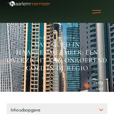
MAART 8, 2024
VASTGOED IN
HAARLEMMERMEER: EEN
OVERZICHT VAN ONROEREND
GOED IN DE REGIO
Vastg
oed
Inhoudsopgave