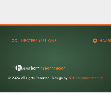
CONNECTEER MET ONS
HAAR
© 2024 All rights Reserved. Design by
NuHaarlemmermeer.nl